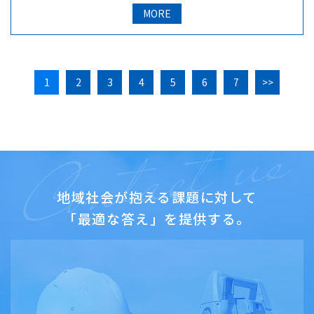
MORE
1
2
3
4
5
6
7
>>
地域社会が抱える課題に対して
「最適な答え」を提供する。